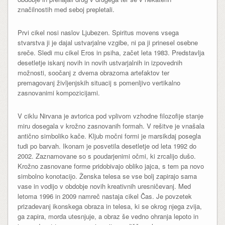
značilnostih med seboj prepletali.
Prvi cikel nosi naslov Ljubezen. Spiritus movens vsega
stvarstva ji je dajal ustvarjalne vzgibe, ni pa ji prinesel osebne
sreče. Sledi mu cikel Eros in psiha, začet leta 1983. Predstavlja
desetletje iskanj novih in novih ustvarjalnih in izpovednih
možnosti, soočanj z dvema obrazoma artefaktov ter
premagovanj življenjskih situacij s pomenljivo vertikalno
zasnovanimi kompozicijami.
V ciklu Nirvana je avtorica pod vplivom vzhodne filozofije stanje
miru dosegala v krožno zasnovanih formah. V rešitve je vnašala
antično simboliko kače. Kljub močni formi je marsikdaj posegla
tudi po barvah. Ikonam je posvetila desetletje od leta 1992 do
2002. Zaznamovane so s poudarjenimi očmi, ki zrcalijo dušo.
Krožno zasnovane forme pridobivajo obliko jajca, s tem pa novo
simbolno konotacijo. Ženska telesa se vse bolj zapirajo sama
vase in vodijo v obdobje novih kreativnih uresničevanj. Med
letoma 1996 in 2009 namreč nastaja cikel Čas. Je povzetek
prizadevanj ikonskega obraza in telesa, ki se okrog njega zvija,
ga zapira, morda utesnjuje, a obraz še vedno ohranja lepoto in