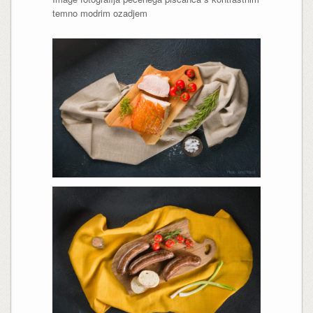
temno modrim ozadjem