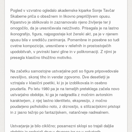
Pogled v vzvratno ogledalo akademske kiparke Sonje Tavčar
Skaberne priča o obsežnem in likovno prepričljivem opusu.
Kiparstvo je oblikovalo in zaznamovalo njeno življenje ter ji
omogočilo, da je uresničevala neizživeto. Prisegala je na lastno
ikonografijo, figura, najpogosteje kot ženski akt, pa je v njenem
opusu bila v središču zanimanja. Pomembne in posebne so tudi
cvetne kompozicije, uresničene v reliefnih in prostostoječih
upodobitvah, v prvinski barvi gline in v polikromaciji. Z njimi je
presegla klasično tihožitno motiviko.
Na začetku samostojne ustvarjalne poti so figure pripovedovale
nevsiljivo, skoraj tiho in vendar zgovorno. Dve desetletji je
vztrajala v klasični poetiki, ki jo je izoblikovala in osebno
poudarila. Po letu 1980 pa je na temeljih preteklega začela novo
ustvarjalno obdobje, ki ga je nadgradila z močnim avtorskim
karakterjem, z njej lastno identiteto, ekspresijo, z močno
poudarjeno psihološko noto, z drznostjo, s stilizacijskimi pristopi
in z jasno težnjo po fantazijskem, natančneje nadrealnem.
Ustvarjanje je bilo ciklično; posamezni sklopi so trajali daljše
obdobje in prehajali drug v drugega ter se v nekaterih