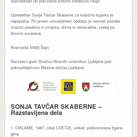
izpovednost ter prevzema izrazito središčno vlogo.
Opredelitev Sonje Tavčar Skaberne za klasično kiparko je
nepopolna. Po prvem ustvarjalnem obdobju je namreč postala
izrazito posebna in svojska, drzna in nenavadna, vselej pa
likovno suverena.
Anamarija Stibilj Šajn
Razstavo gosti Društvo likovnih umetnikov Ljubljana pod
pokroviteljstvom Mestne občine Ljubljana
SONJA TAVČAR SKABERNE –
Razstavljena dela
1. CIKLAME, 1987, cikel CVETJE, unikat, polikromirana žgana
glina