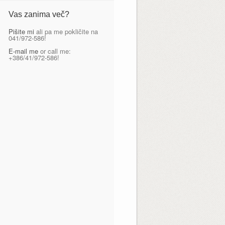
Vas zanima več?
Pišite mi
ali pa me pokličite na
041/972-586!
E-mail me
or call me:
+386/41/972-586!