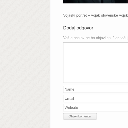
Vojaški portret – vojak slovenske vojske 
Dodaj odgovor
Vaš e-naslov ne bo objavljen.
*
označuj