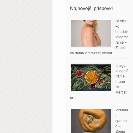
Najnovejši prispevki
Studijs
ko
boudoir
fotograf
ranje –
Zapelji
va dama v mrežasti obleki
Image
fotograf
iranje
hrane
za
Mercat
or
Virtualn
i
spreho
d –
Sonja