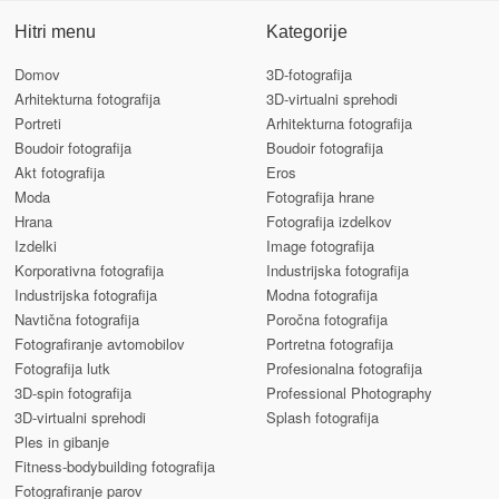
Hitri menu
Kategorije
Domov
3D-fotografija
Arhitekturna fotografija
3D-virtualni sprehodi
Portreti
Arhitekturna fotografija
Boudoir fotografija
Boudoir fotografija
Akt fotografija
Eros
Moda
Fotografija hrane
Hrana
Fotografija izdelkov
Izdelki
Image fotografija
Korporativna fotografija
Industrijska fotografija
Industrijska fotografija
Modna fotografija
Navtična fotografija
Poročna fotografija
Fotografiranje avtomobilov
Portretna fotografija
Fotografija lutk
Profesionalna fotografija
3D-spin fotografija
Professional Photography
3D-virtualni sprehodi
Splash fotografija
Ples in gibanje
Fitness-bodybuilding fotografija
Fotografiranje parov