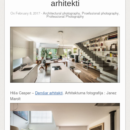
arhitekti
On February 8, 2017 -
Architectural photography
,
Proefssional photography
,
Professional Photography
Hiša Casper –
Demšar arhitekti
. Arhitekturna fotografija : Janez
Marolt