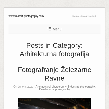
Menu
Posts in Category:
Arhitekturna fotografija
Fotografranje Železarne
Ravne
On June 8, 2020 -
Architectural photography
,
Industrial photography
,
Proefssional photography