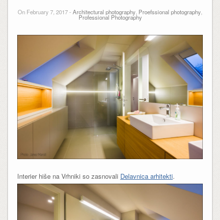
On February 7, 2017 -
Architectural photography
,
Proefssional photography
,
Professional Photography
Interier hiše na Vrhniki so zasnovali
Delavnica arhitekti
.