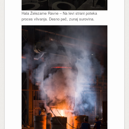
Hala Železarne Ravne – Na levi strani poteka
proces vlivanja. Desno peč, zunaj surovina.