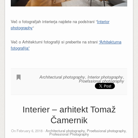
Več o fotografjah interierja najdete na podstrani “
Interior
photography
“
Več o Arhitekturni fotografiji si preberite na strani
“Arhitekturna
fotografija”
Architectural photography
,
Interior photography
,
Proefssional photography
Interier – arhitekt Tomaž
Čamernik
On February 6, 2018 -
Architectural photography
,
Proefssional photography
,
Professional Photography