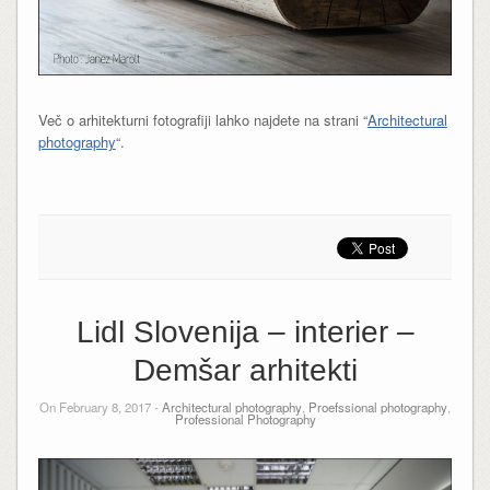
Več o arhitekturni fotografiji lahko najdete na strani “
Architectural
photography
“.
Lidl Slovenija – interier –
Demšar arhitekti
On February 8, 2017 -
Architectural photography
,
Proefssional photography
,
Professional Photography