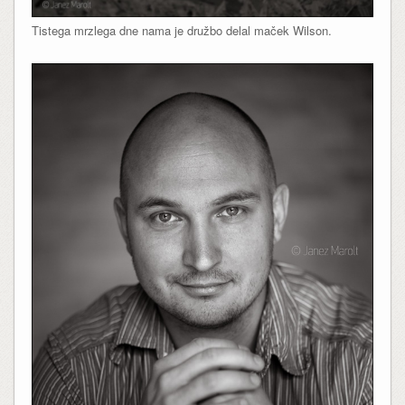
Tistega mrzlega dne nama je družbo delal maček Wilson.