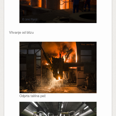
Vlivanje od blizu
Odprta talilna peč