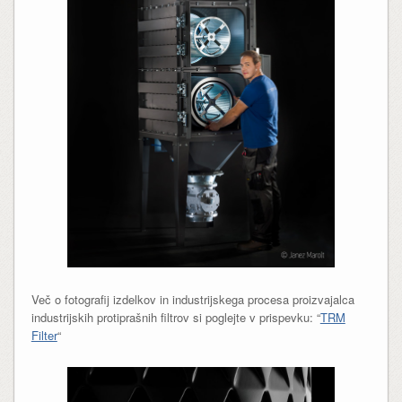
Več o fotografij izdelkov in industrijskega procesa proizvajalca
industrijskih protiprašnih filtrov si poglejte v prispevku: “
TRM
Filter
“