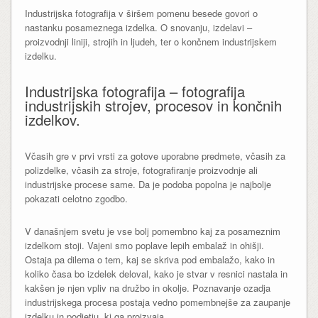
Industrijska fotografija v širšem pomenu besede govori o
nastanku posameznega izdelka. O snovanju, izdelavi –
proizvodnji liniji, strojih in ljudeh, ter o končnem industrijskem
izdelku.
Industrijska fotografija – fotografija
industrijskih strojev, procesov in končnih
izdelkov.
Včasih gre v prvi vrsti za gotove uporabne predmete, včasih za
polizdelke, včasih za stroje, fotografiranje proizvodnje ali
industrijske procese same. Da je podoba popolna je najbolje
pokazati celotno zgodbo.
V današnjem svetu je vse bolj pomembno kaj za posameznim
izdelkom stoji. Vajeni smo poplave lepih embalaž in ohišji.
Ostaja pa dilema o tem, kaj se skriva pod embalažo, kako in
koliko časa bo izdelek deloval, kako je stvar v resnici nastala in
kakšen je njen vpliv na družbo in okolje. Poznavanje ozadja
industrijskega procesa postaja vedno pomembnejše za zaupanje
izdelku in podjetju, ki ga proizvaja.