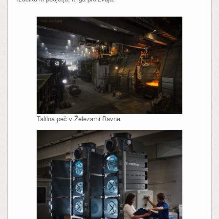
Talilna peč v Železarni Ravne