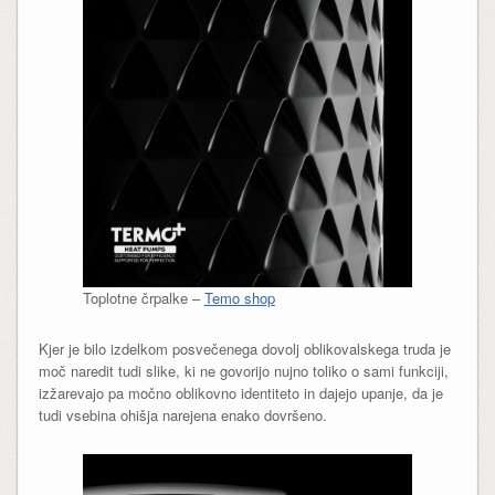
Toplotne črpalke –
Temo shop
Kjer je bilo izdelkom posvečenega dovolj oblikovalskega truda je
moč naredit tudi slike, ki ne govorijo nujno toliko o sami funkciji,
izžarevajo pa močno oblikovno identiteto in dajejo upanje, da je
tudi vsebina ohišja narejena enako dovršeno.