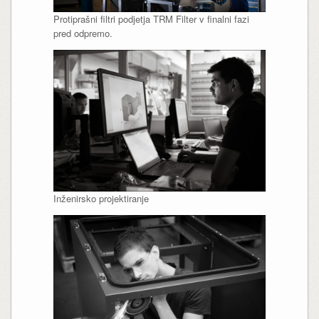
Protiprašni filtri podjetja TRM Filter v finalni fazi
pred odpremo.
Inženirsko projektiranje