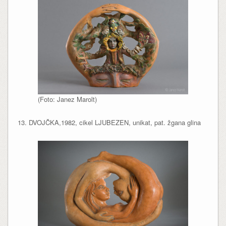
(Foto: Janez Marolt)
13. DVOJČKA,1982, cikel LJUBEZEN, unikat, pat. žgana glina