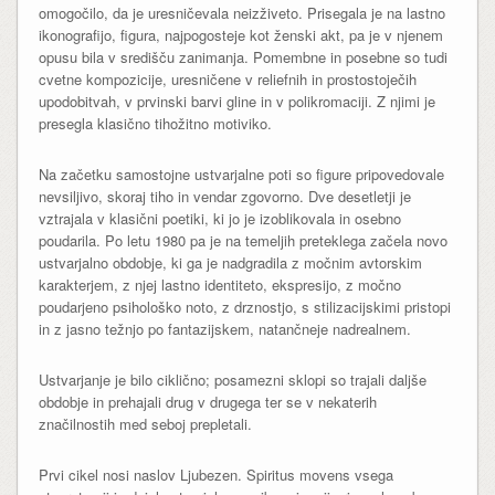
omogočilo, da je uresničevala neizživeto. Prisegala je na lastno
ikonografijo, figura, najpogosteje kot ženski akt, pa je v njenem
opusu bila v središču zanimanja. Pomembne in posebne so tudi
cvetne kompozicije, uresničene v reliefnih in prostostoječih
upodobitvah, v prvinski barvi gline in v polikromaciji. Z njimi je
presegla klasično tihožitno motiviko.
Na začetku samostojne ustvarjalne poti so figure pripovedovale
nevsiljivo, skoraj tiho in vendar zgovorno. Dve desetletji je
vztrajala v klasični poetiki, ki jo je izoblikovala in osebno
poudarila. Po letu 1980 pa je na temeljih preteklega začela novo
ustvarjalno obdobje, ki ga je nadgradila z močnim avtorskim
karakterjem, z njej lastno identiteto, ekspresijo, z močno
poudarjeno psihološko noto, z drznostjo, s stilizacijskimi pristopi
in z jasno težnjo po fantazijskem, natančneje nadrealnem.
Ustvarjanje je bilo ciklično; posamezni sklopi so trajali daljše
obdobje in prehajali drug v drugega ter se v nekaterih
značilnostih med seboj prepletali.
Prvi cikel nosi naslov Ljubezen. Spiritus movens vsega