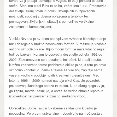
stvarstva ji je dajal ustvarjalne vzgibe, ni pa ji prinesel osebne
sreče. Sledi mu cikel Eros in psiha, začet leta 1983. Predstavlja
desetletje iskanj novih in novih ustvarjalnih in izpovednih
možnosti, soočanj z dvema obrazoma artefaktov ter
premagovanj življenjskih situacij s pomenljivo vertikalno
zasnovanimi kompozicijami.
V ciklu Nirvana je avtorica pod vplivom vzhodne filozofije stanje
miru dosegala v krožno zasnovanih formah. V rešitve je vnašala
antično simboliko kače. Kljub močni formi je marsikdaj posegla
tudi po barvah. Ikonam je posvetila desetletje od leta 1992 do
2002. Zaznamovane so s poudarjenimi očmi, ki zrcalijo dušo.
Krožno zasnovane forme pridobivajo obliko jajca, s tem pa novo
simbolno konotacijo. Ženska telesa se vse bolj zapirajo sama
vase in vodijo v obdobje novih kreativnih uresničevanj. Med
letoma 1996 in 2009 namreč nastaja cikel Čas. Je povzetek
prizadevanj ikonskega obraza in telesa, ki se okrog njega zvija,
ga zapira, morda utesnjuje, a obraz še vedno ohranja lepoto in
izpovednost ter prevzema izrazito središčno vlogo.
Opredelitev Sonje Tavčar Skaberne za klasično kiparko je
nepopolna. Po prvem ustvarjalnem obdobju je namreč postala