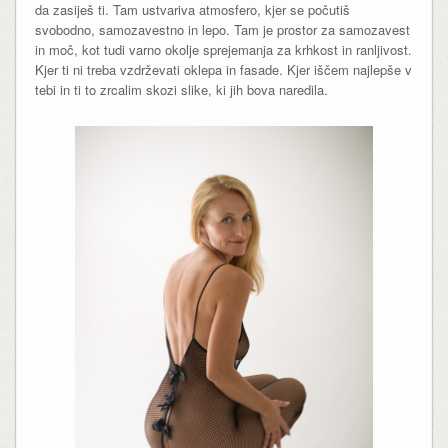
da zasiješ ti. Tam ustvariva atmosfero, kjer se počutiš
svobodno, samozavestno in lepo. Tam je prostor za samozavest
in moč, kot tudi varno okolje sprejemanja za krhkost in ranljivost.
Kjer ti ni treba vzdrževati oklepa in fasade. Kjer iščem najlepše v
tebi in ti to zrcalim skozi slike, ki jih bova naredila.