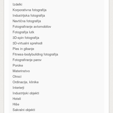
Izdelki
Korporativna fotografija
Industrijska fotografija
Navtična fotografija
Fotografiranje avtomobilov
Fotografija lutk
3D-spin fotografija
3D-virtualni sprehodi
Ples in gibanje
Fitness-bodybuilding fotografija
Fotografiranje parov
Poroke
Materinstvo
Otroci
Ordinacije, klinike
Interierji
Industrijski objekti
Hoteli
Hiše
Sakralni objekti