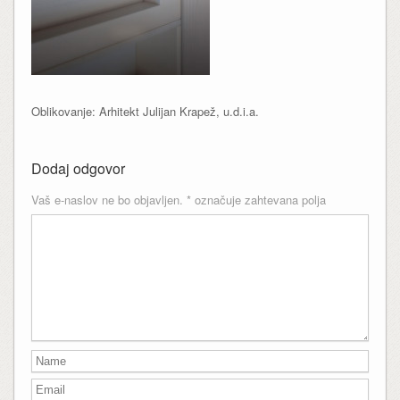
Oblikovanje: Arhitekt Julijan Krapež, u.d.i.a.
Dodaj odgovor
Vaš e-naslov ne bo objavljen.
*
označuje zahtevana polja