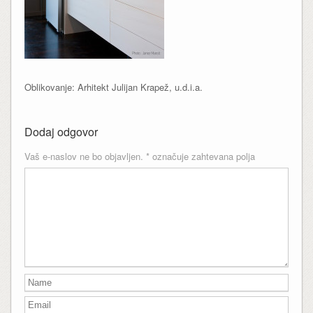
Oblikovanje: Arhitekt Julijan Krapež, u.d.i.a.
Dodaj odgovor
Vaš e-naslov ne bo objavljen.
*
označuje zahtevana polja