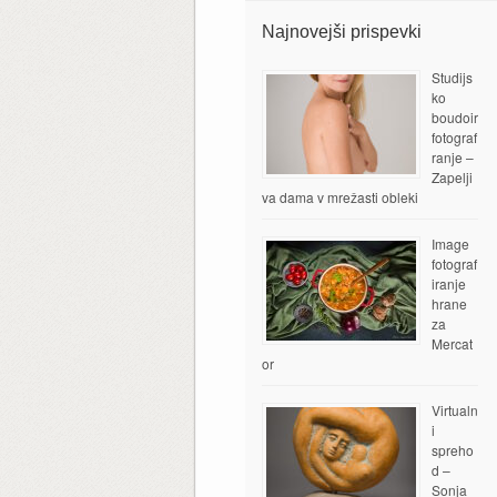
Najnovejši prispevki
Studijs
ko
boudoir
fotograf
ranje –
Zapelji
va dama v mrežasti obleki
Image
fotograf
iranje
hrane
za
Mercat
or
Virtualn
i
spreho
d –
Sonja