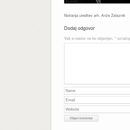
Notranja ureditev arh. Anže Zalaznik
Dodaj odgovor
Vaš e-naslov ne bo objavljen.
*
označuj