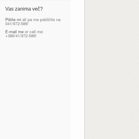
Vas zanima več?
Pišite mi
ali pa me pokličite na
041/972-586!
E-mail me
or call me:
+386/41/972-586!