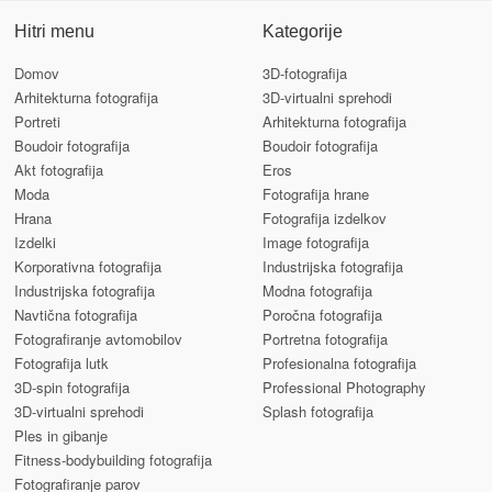
Hitri menu
Kategorije
Domov
3D-fotografija
Arhitekturna fotografija
3D-virtualni sprehodi
Portreti
Arhitekturna fotografija
Boudoir fotografija
Boudoir fotografija
Akt fotografija
Eros
Moda
Fotografija hrane
Hrana
Fotografija izdelkov
Izdelki
Image fotografija
Korporativna fotografija
Industrijska fotografija
Industrijska fotografija
Modna fotografija
Navtična fotografija
Poročna fotografija
Fotografiranje avtomobilov
Portretna fotografija
Fotografija lutk
Profesionalna fotografija
3D-spin fotografija
Professional Photography
3D-virtualni sprehodi
Splash fotografija
Ples in gibanje
Fitness-bodybuilding fotografija
Fotografiranje parov