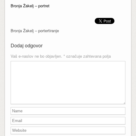
Bronja Žakelj – portret
Bronja Žakelj – portertiranje
Dodaj odgovor
Vaš e-naslov ne bo objavljen.
*
označuje zahtevana polja