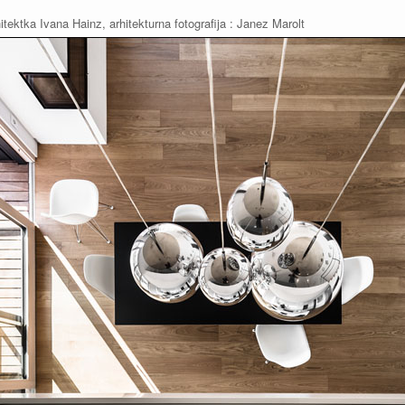
hitektka Ivana Hainz, arhitekturna fotografija : Janez Marolt