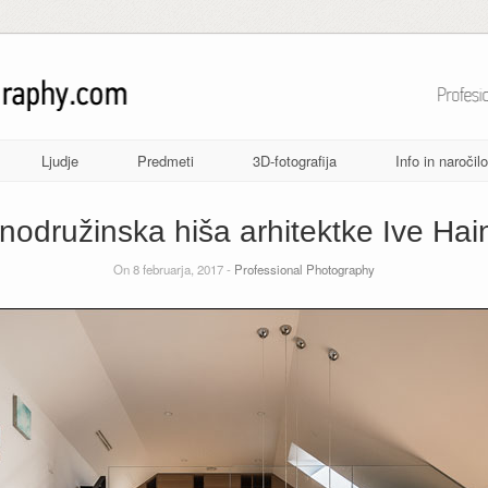
Ljudje
Predmeti
3D-fotografija
Info in naročilo
nodružinska hiša arhitektke Ive Hai
On 8 februarja, 2017 -
Professional Photography