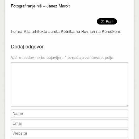
Fotografiranje hiš – Janez Marolt
Forma Vila arhitekta Jureta Kotnika na Ravnah na Koroškem
Dodaj odgovor
Vaš e-naslov ne bo objavljen.
*
označuje zahtevana polja