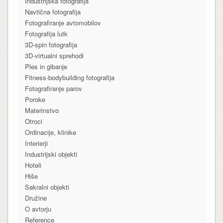
Industrijska fotografija
Navtična fotografija
Fotografiranje avtomobilov
Fotografija lutk
3D-spin fotografija
3D-virtualni sprehodi
Ples in gibanje
Fitness-bodybuilding fotografija
Fotografiranje parov
Poroke
Materinstvo
Otroci
Ordinacije, klinike
Interierji
Industrijski objekti
Hoteli
Hiše
Sakralni objekti
Družine
O avtorju
Reference