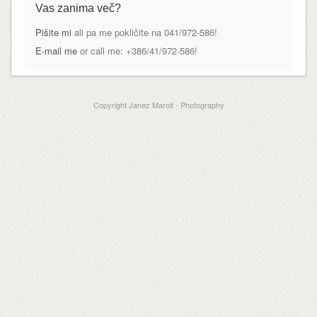
Vas zanima več?
Pišite mi
ali pa me pokličite na 041/972-586!
E-mail me
or call me: +386/41/972-586!
Copyright Janez Marolt - Photography