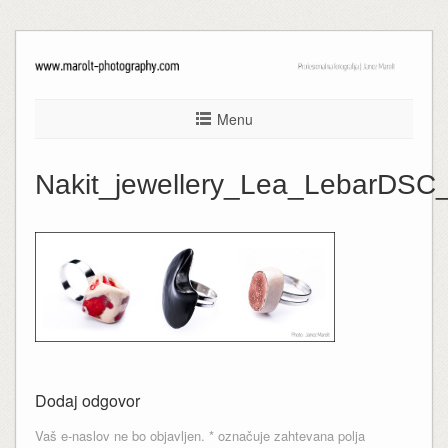
Menu
Nakit_jewellery_Lea_LebarDSC
Dodaj odgovor
Vaš e-naslov ne bo objavljen.
*
označuje zahtevana polja