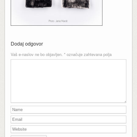
Dodaj odgovor
Vaš e-naslov ne bo objavljen.
*
označuje zahtevana polja