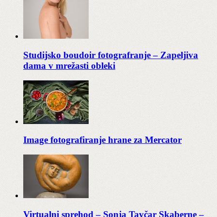
Studijsko boudoir fotografranje – Zapeljiva
dama v mrežasti obleki
Image fotografiranje hrane za Mercator
Virtualni sprehod – Sonja Tavčar Skaberne –