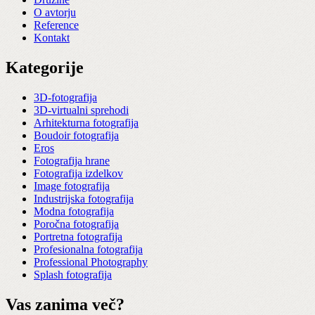
O avtorju
Reference
Kontakt
Kategorije
3D-fotografija
3D-virtualni sprehodi
Arhitekturna fotografija
Boudoir fotografija
Eros
Fotografija hrane
Fotografija izdelkov
Image fotografija
Industrijska fotografija
Modna fotografija
Poročna fotografija
Portretna fotografija
Profesionalna fotografija
Professional Photography
Splash fotografija
Vas zanima več?