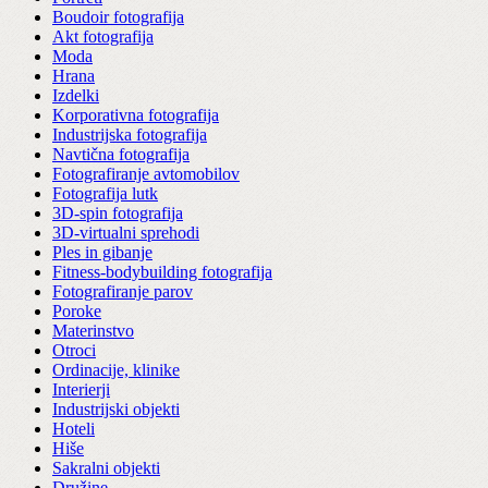
Boudoir fotografija
Akt fotografija
Moda
Hrana
Izdelki
Korporativna fotografija
Industrijska fotografija
Navtična fotografija
Fotografiranje avtomobilov
Fotografija lutk
3D-spin fotografija
3D-virtualni sprehodi
Ples in gibanje
Fitness-bodybuilding fotografija
Fotografiranje parov
Poroke
Materinstvo
Otroci
Ordinacije, klinike
Interierji
Industrijski objekti
Hoteli
Hiše
Sakralni objekti
Družine