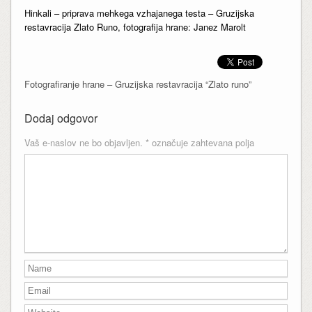
Hinkali – priprava mehkega vzhajanega testa – Gruzijska
restavracija Zlato Runo, fotografija hrane: Janez Marolt
Fotografiranje hrane – Gruzijska restavracija “Zlato runo”
Dodaj odgovor
Vaš e-naslov ne bo objavljen.
*
označuje zahtevana polja