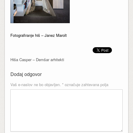
Fotografiranje hiš – Janez Marolt
Hiša Casper – Demšar arhitekti
Dodaj odgovor
Vaš e-naslov ne bo objavljen.
*
označuje zahtevana polja