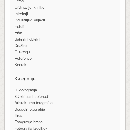
Otroci
Ordinacije, klinike
Interierji
Industrijski objekti
Hoteli
Hiše
Sakralni objekti
Družine
O avtorju
Reference
Kontakt
Kategorije
3D-fotografija
3D-virtualni sprehodi
Arhitekturna fotografija
Boudoir fotografija
Eros
Fotografija hrane
Fotografija izdelkov