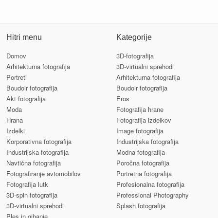
Hitri menu
Kategorije
Domov
3D-fotografija
Arhitekturna fotografija
3D-virtualni sprehodi
Portreti
Arhitekturna fotografija
Boudoir fotografija
Boudoir fotografija
Akt fotografija
Eros
Moda
Fotografija hrane
Hrana
Fotografija izdelkov
Izdelki
Image fotografija
Korporativna fotografija
Industrijska fotografija
Industrijska fotografija
Modna fotografija
Navtična fotografija
Poročna fotografija
Fotografiranje avtomobilov
Portretna fotografija
Fotografija lutk
Profesionalna fotografija
3D-spin fotografija
Professional Photography
3D-virtualni sprehodi
Splash fotografija
Ples in gibanje