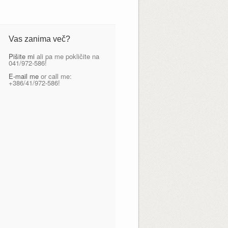
Vas zanima več?
Pišite mi
ali pa me pokličite na
041/972-586!
E-mail me
or call me:
+386/41/972-586!