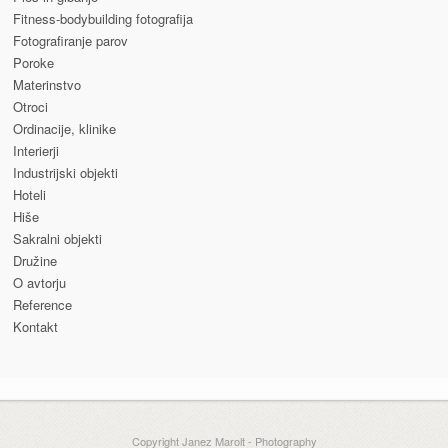
Fitness-bodybuilding fotografija
Fotografiranje parov
Poroke
Materinstvo
Otroci
Ordinacije, klinike
Interierji
Industrijski objekti
Hoteli
Hiše
Sakralni objekti
Družine
O avtorju
Reference
Kontakt
Copyright Janez Marolt - Photography