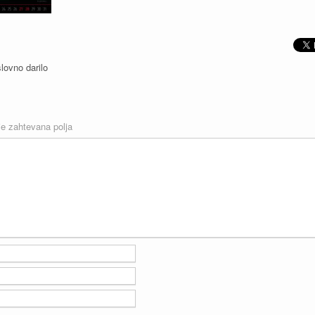
lovno darilo
e zahtevana polja