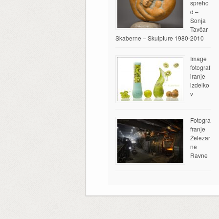
spreho
d –
Sonja
Tavčar
Skaberne – Skulpture 1980-2010
Image
fotograf
iranje
izdelko
v
Fotogra
franje
Železar
ne
Ravne