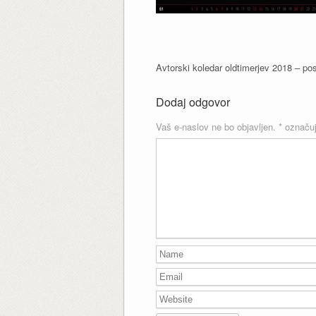
Avtorski koledar oldtimerjev 2018 – pos
Dodaj odgovor
Vaš e-naslov ne bo objavljen.
*
označuj