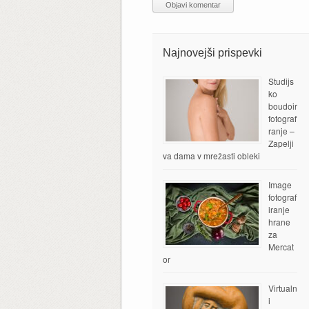
Najnovejši prispevki
Studijs
ko
boudoir
fotograf
ranje –
Zapelji
va dama v mrežasti obleki
Image
fotograf
iranje
hrane
za
Mercat
or
Virtualn
i