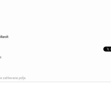
Marolt
e
e zahtevana polja