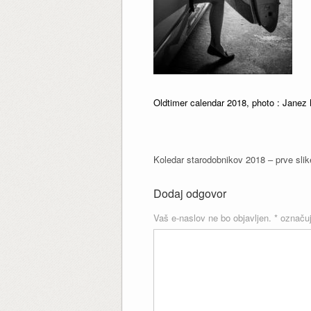
Oldtimer calendar 2018, photo : Janez 
Koledar starodobnikov 2018 – prve slik
Dodaj odgovor
Vaš e-naslov ne bo objavljen.
*
označuj