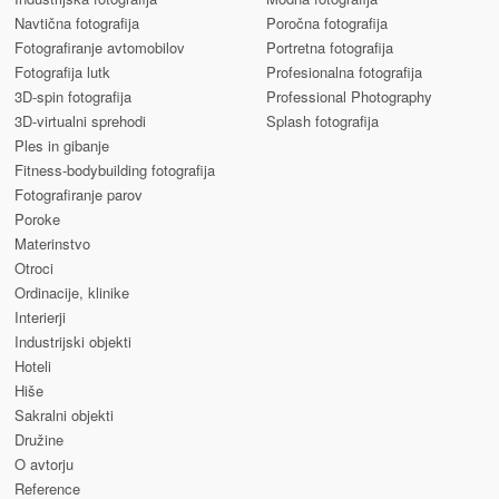
Navtična fotografija
Poročna fotografija
Fotografiranje avtomobilov
Portretna fotografija
Fotografija lutk
Profesionalna fotografija
3D-spin fotografija
Professional Photography
3D-virtualni sprehodi
Splash fotografija
Ples in gibanje
Fitness-bodybuilding fotografija
Fotografiranje parov
Poroke
Materinstvo
Otroci
Ordinacije, klinike
Interierji
Industrijski objekti
Hoteli
Hiše
Sakralni objekti
Družine
O avtorju
Reference