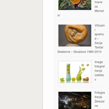
hrane
za
Mercat
or
Virtualn
i
spreho
d –
Sonja
Tavčar
Skaberne – Skulpture 1980-2010
Image
fotograf
iranje
izdelko
v
Fotogra
franje
Železar
ne