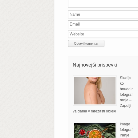
Najnovejši prispevki
Studijs
ko
boudoir
fotograf
ranje –
Zapelji
va dama v mrežasti obleki
Image
fotograf
iranje