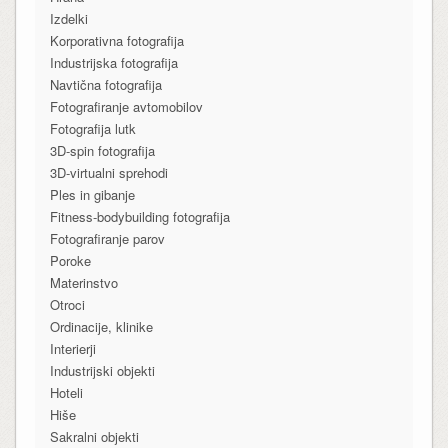
Izdelki
Korporativna fotografija
Industrijska fotografija
Navtična fotografija
Fotografiranje avtomobilov
Fotografija lutk
3D-spin fotografija
3D-virtualni sprehodi
Ples in gibanje
Fitness-bodybuilding fotografija
Fotografiranje parov
Poroke
Materinstvo
Otroci
Ordinacije, klinike
Interierji
Industrijski objekti
Hoteli
Hiše
Sakralni objekti