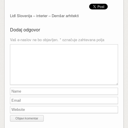
Lidl Slovenija – interier – Demšar arhitekti
Dodaj odgovor
Vaš e-naslov ne bo objavljen.
*
označuje zahtevana polja