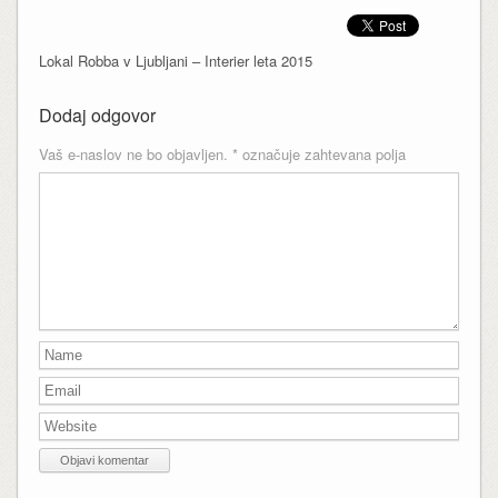
Lokal Robba v Ljubljani – Interier leta 2015
Dodaj odgovor
Vaš e-naslov ne bo objavljen.
*
označuje zahtevana polja