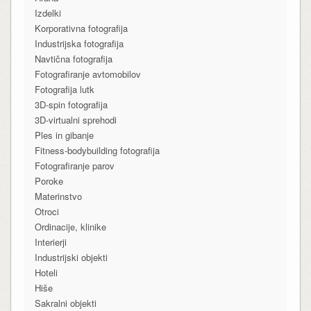
Izdelki
Korporativna fotografija
Industrijska fotografija
Navtična fotografija
Fotografiranje avtomobilov
Fotografija lutk
3D-spin fotografija
3D-virtualni sprehodi
Ples in gibanje
Fitness-bodybuilding fotografija
Fotografiranje parov
Poroke
Materinstvo
Otroci
Ordinacije, klinike
Interierji
Industrijski objekti
Hoteli
Hiše
Sakralni objekti