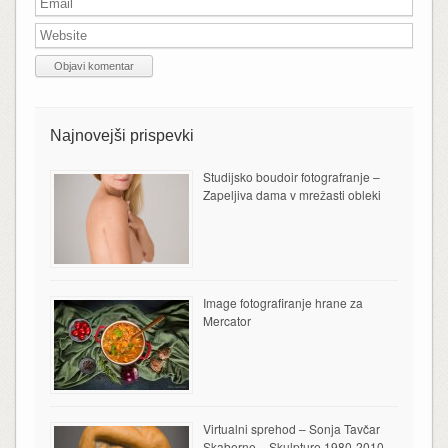
Najnovejši prispevki
Studijsko boudoir fotografranje –
Zapeljiva dama v mrežasti obleki
Image fotografiranje hrane za
Mercator
Virtualni sprehod – Sonja Tavčar
Skaberne – Skulpture 1980-2010