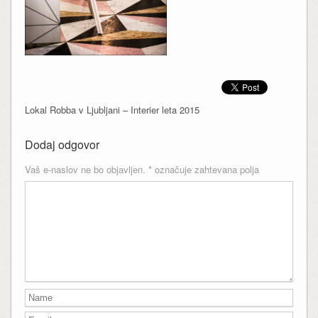
Lokal Robba v Ljubljani – Interier leta 2015
Dodaj odgovor
Vaš e-naslov ne bo objavljen.
*
označuje zahtevana polja