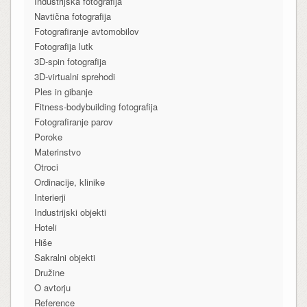
Industrijska fotografija
Navtična fotografija
Fotografiranje avtomobilov
Fotografija lutk
3D-spin fotografija
3D-virtualni sprehodi
Ples in gibanje
Fitness-bodybuilding fotografija
Fotografiranje parov
Poroke
Materinstvo
Otroci
Ordinacije, klinike
Interierji
Industrijski objekti
Hoteli
Hiše
Sakralni objekti
Družine
O avtorju
Reference