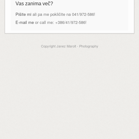
Vas zanima več?
Pišite mi
ali pa me pokličite na 041/972-586!
E-mail me
or call me: +386/41/972-586!
Copyright Janez Marolt - Photography