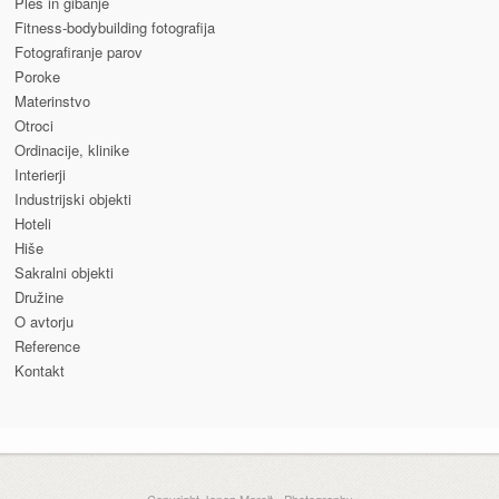
Ples in gibanje
Fitness-bodybuilding fotografija
Fotografiranje parov
Poroke
Materinstvo
Otroci
Ordinacije, klinike
Interierji
Industrijski objekti
Hoteli
Hiše
Sakralni objekti
Družine
O avtorju
Reference
Kontakt
Copyright Janez Marolt - Photography