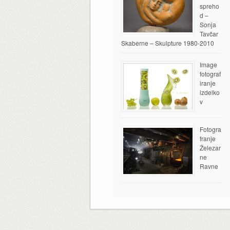
spreho
d –
Sonja
Tavčar
Skaberne – Skulpture 1980-2010
Image
fotograf
iranje
izdelko
v
Fotogra
franje
Železar
ne
Ravne