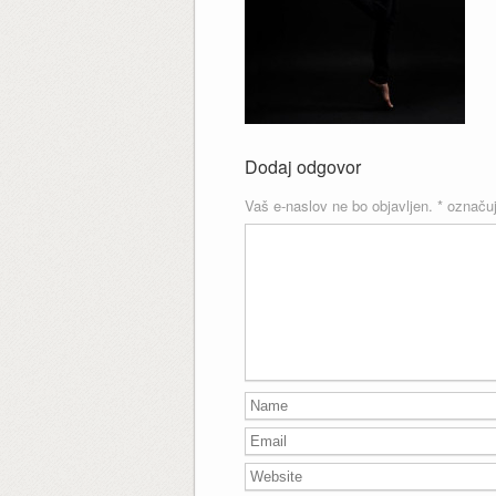
Dodaj odgovor
Vaš e-naslov ne bo objavljen.
*
označuj