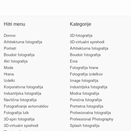
Hitri menu
Kategorije
Domov
3D-fotografija
Arhitekturna fotografija
3D-virtualni sprehodi
Portreti
Arhitekturna fotografija
Boudoir fotografija
Boudoir fotografija
Akt fotografija
Eros
Moda
Fotografija hrane
Hrana
Fotografija izdelkov
Izdelki
Image fotografija
Korporativna fotografija
Industrijska fotografija
Industrijska fotografija
Modna fotografija
Navtična fotografija
Poročna fotografija
Fotografiranje avtomobilov
Portretna fotografija
Fotografija lutk
Profesionalna fotografija
3D-spin fotografija
Professional Photography
3D-virtualni sprehodi
Splash fotografija