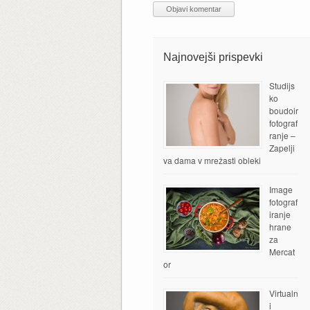
Najnovejši prispevki
Studijs
ko
boudoir
fotograf
ranje –
Zapelji
va dama v mrežasti obleki
Image
fotograf
iranje
hrane
za
Mercat
or
Virtualn
i