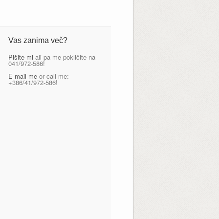
Vas zanima več?
Pišite mi
ali pa me pokličite na
041/972-586!
E-mail me
or call me:
+386/41/972-586!