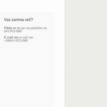
Vas zanima več?
Pišite mi
ali pa me pokličite na
041/972-586!
E-mail me
or call me:
+386/41/972-586!