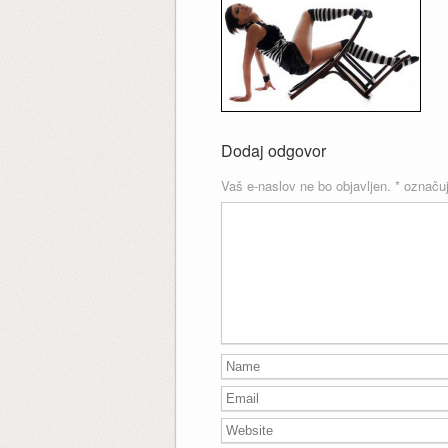
Dodaj odgovor
Vaš e-naslov ne bo objavljen.
*
označuj