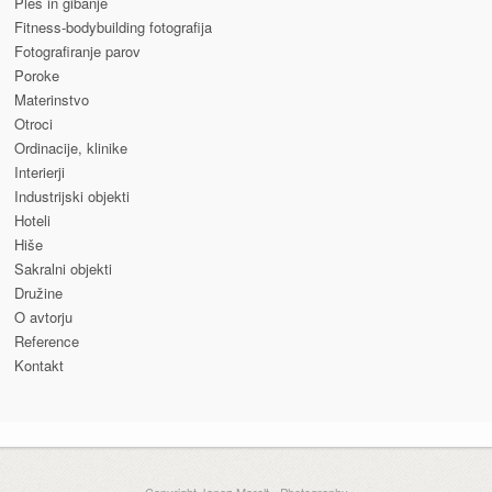
Ples in gibanje
Fitness-bodybuilding fotografija
Fotografiranje parov
Poroke
Materinstvo
Otroci
Ordinacije, klinike
Interierji
Industrijski objekti
Hoteli
Hiše
Sakralni objekti
Družine
O avtorju
Reference
Kontakt
Copyright Janez Marolt - Photography