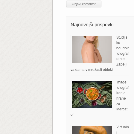
Najnovejši prispevki
Studijs
ko
boudoir
fotograf
ranje –
Zapelji
va dama v mrežasti obleki
Image
fotograf
iranje
hrane
za
Mercat
or
Virtualn
i