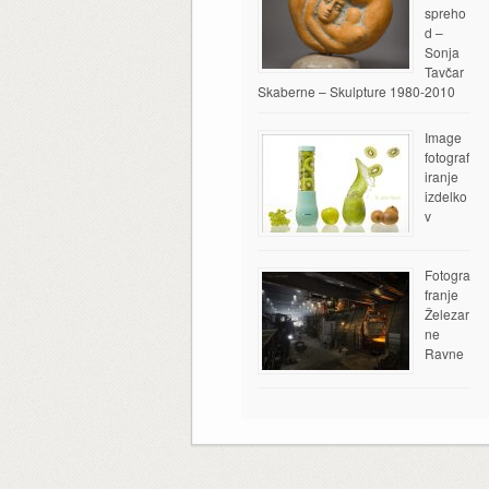
spreho
d –
Sonja
Tavčar
Skaberne – Skulpture 1980-2010
Image
fotograf
iranje
izdelko
v
Fotogra
franje
Železar
ne
Ravne