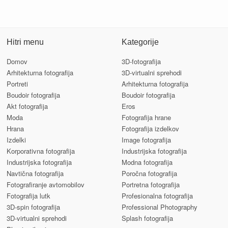
Hitri menu
Kategorije
Domov
3D-fotografija
Arhitekturna fotografija
3D-virtualni sprehodi
Portreti
Arhitekturna fotografija
Boudoir fotografija
Boudoir fotografija
Akt fotografija
Eros
Moda
Fotografija hrane
Hrana
Fotografija izdelkov
Izdelki
Image fotografija
Korporativna fotografija
Industrijska fotografija
Industrijska fotografija
Modna fotografija
Navtična fotografija
Poročna fotografija
Fotografiranje avtomobilov
Portretna fotografija
Fotografija lutk
Profesionalna fotografija
3D-spin fotografija
Professional Photography
3D-virtualni sprehodi
Splash fotografija