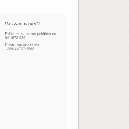
Vas zanima več?
Pišite mi
ali pa me pokličite na
041/972-586!
E-mail me
or call me:
+386/41/972-586!