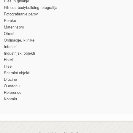
Ples in gibanje
Fitness-bodybuilding fotografija
Fotografiranje parov
Poroke
Materinstvo
Otroci
Ordinacije, klinike
Interierji
Industrijski objekti
Hoteli
Hiše
Sakralni objekti
Družine
O avtorju
Reference
Kontakt
Copyright Janez Marolt - Photography