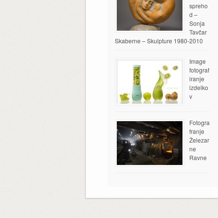
spreho
d –
Sonja
Tavčar
Skaberne – Skulpture 1980-2010
Image
fotograf
iranje
izdelko
v
Fotogra
franje
Železar
ne
Ravne