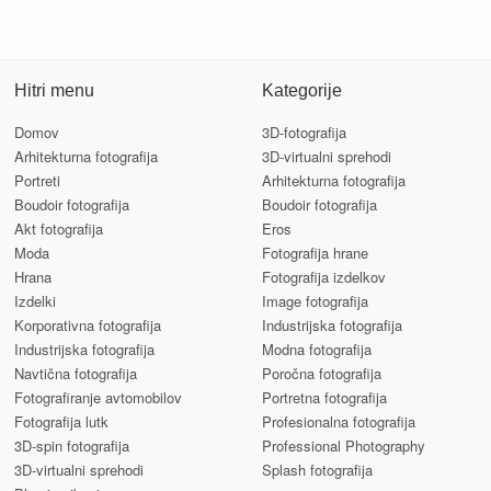
Hitri menu
Kategorije
Domov
3D-fotografija
Arhitekturna fotografija
3D-virtualni sprehodi
Portreti
Arhitekturna fotografija
Boudoir fotografija
Boudoir fotografija
Akt fotografija
Eros
Moda
Fotografija hrane
Hrana
Fotografija izdelkov
Izdelki
Image fotografija
Korporativna fotografija
Industrijska fotografija
Industrijska fotografija
Modna fotografija
Navtična fotografija
Poročna fotografija
Fotografiranje avtomobilov
Portretna fotografija
Fotografija lutk
Profesionalna fotografija
3D-spin fotografija
Professional Photography
3D-virtualni sprehodi
Splash fotografija