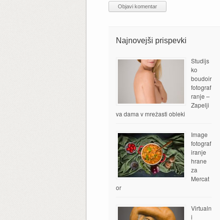
Najnovejši prispevki
Studijs
ko
boudoir
fotograf
ranje –
Zapelji
va dama v mrežasti obleki
Image
fotograf
iranje
hrane
za
Mercat
or
Virtualn
i