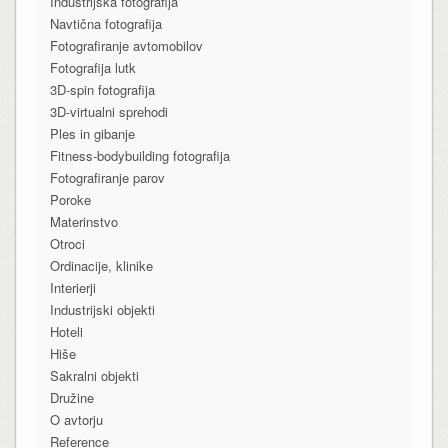
Industrijska fotografija
Navtična fotografija
Fotografiranje avtomobilov
Fotografija lutk
3D-spin fotografija
3D-virtualni sprehodi
Ples in gibanje
Fitness-bodybuilding fotografija
Fotografiranje parov
Poroke
Materinstvo
Otroci
Ordinacije, klinike
Interierji
Industrijski objekti
Hoteli
Hiše
Sakralni objekti
Družine
O avtorju
Reference