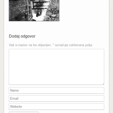
Dodaj odgovor
Vaš e-naslov ne bo objavljen.
*
označuje zahtevana polja