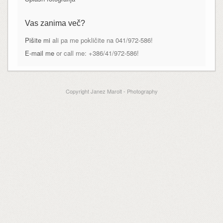
Vas zanima več?
Pišite mi
ali pa me pokličite na 041/972-586!
E-mail me
or call me: +386/41/972-586!
Copyright Janez Marolt - Photography