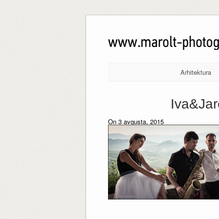
Arhitektura
Iva&Jar
On 3 avgusta, 2015