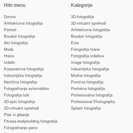
Hitri menu
Kategorije
Domov
3D-fotografija
Arhitekturna fotografija
3D-virtualni sprehodi
Portreti
Arhitekturna fotografija
Boudoir fotografija
Boudoir fotografija
Akt fotografija
Eros
Moda
Fotografija hrane
Hrana
Fotografija izdelkov
Izdelki
Image fotografija
Korporativna fotografija
Industrijska fotografija
Industrijska fotografija
Modna fotografija
Navtična fotografija
Poročna fotografija
Fotografiranje avtomobilov
Portretna fotografija
Fotografija lutk
Profesionalna fotografija
3D-spin fotografija
Professional Photography
3D-virtualni sprehodi
Splash fotografija
Ples in gibanje
Fitness-bodybuilding fotografija
Fotografiranje parov