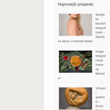
Najnovejši prispevki
Studijs
ko
boudoir
fotograf
ranje –
Zapelji
va dama v mrežasti obleki
Image
fotograf
iranje
hrane
za
Mercat
or
Virtualn
i
spreho
d –
Sonja