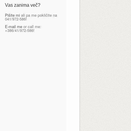
Vas zanima več?
Pišite mi
ali pa me pokličite na
041/972-586!
E-mail me
or call me:
+386/41/972-586!