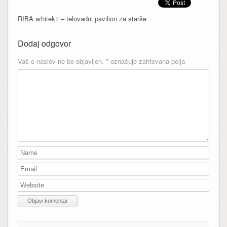
RIBA arhitekti – telovadni pavilion za starše
Dodaj odgovor
Vaš e-naslov ne bo objavljen.
*
označuje zahtevana polja