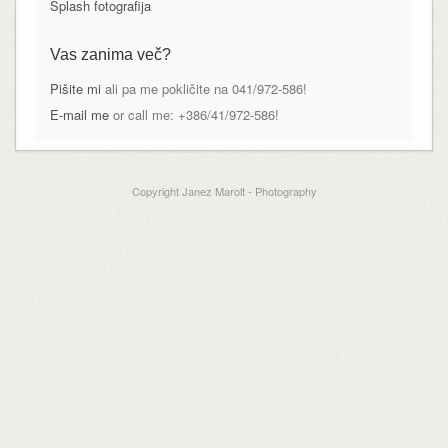
Splash fotografija
Vas zanima več?
Pišite mi
ali pa me pokličite na 041/972-586!
E-mail me
or call me: +386/41/972-586!
Copyright Janez Marolt - Photography